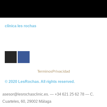
clínica les rochas
Terminos
Privacidad
© 2020 LesRochas. All rights reserved.
asesor@lesrochasclinic.es. — ‪+34 621 25 62 78‬ — C.
Cuarteles, 60, 29002 Málaga