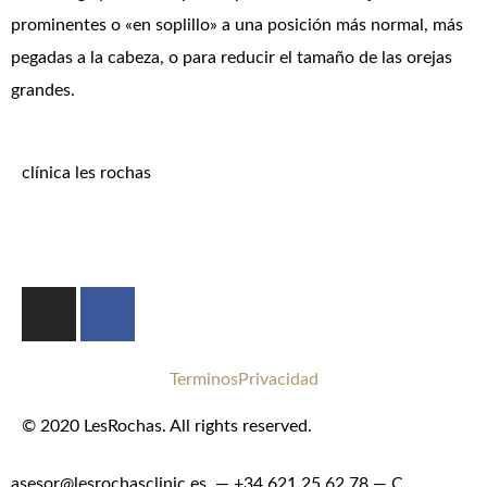
prominentes o «en soplillo» a una posición más normal, más
pegadas a la cabeza, o para reducir el tamaño de las orejas
grandes.
clínica les rochas
Terminos
Privacidad
© 2020 LesRochas. All rights reserved.
asesor@lesrochasclinic.es. — ‪+34 621 25 62 78‬ — C.