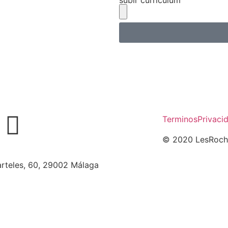
subir curriculum
Terminos
Privaci
© 2020 LesRochas
arteles, 60, 29002 Málaga